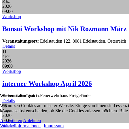
März
2026
09:00
Workshop
Bonsai Workshop mit Nik Rozmann März 
Veranstaltungsort:
Edelstauden 122, 8081 Edelstauden, Österreich
Details
11
April
2026
09:00
Workshop
interner Workshop April 2026
Veranstaltungsort:
Feuerwehrhaus Freigelände
Wir benutzen Cookies
Details
Wir nutzen Cookies auf unserer Website. Einige von ihnen sind essenzi
08
können selbst entscheiden, ob Sie die Cookies zulassen möchten. Bitte
August
2026
Akzeptieren
Ablehnen
09:00
Weitere Informationen
|
Impressum
Workshop