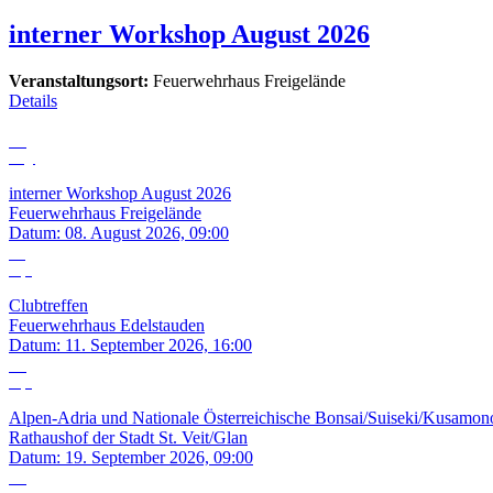
interner Workshop August 2026
Veranstaltungsort:
Feuerwehrhaus Freigelände
Details
08
Aug.
interner Workshop August 2026
Feuerwehrhaus Freigelände
Datum:
08. August 2026, 09:00
11
Sep.
Clubtreffen
Feuerwehrhaus Edelstauden
Datum:
11. September 2026, 16:00
19
Sep.
Alpen-Adria und Nationale Österreichische Bonsai/Suiseki/Kusamon
Rathaushof der Stadt St. Veit/Glan
Datum:
19. September 2026, 09:00
09