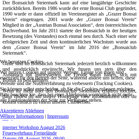
Der Bonsaiclub Steiermark kann auf eine langjährige Geschichte
zurückblicken. Bereits 1986 wurde der erste Bonsai Club gegründet,
1990 wurde er dann offiziell im Vereinsregister als „Grazer Bonsai
Verein“ eingetragen. 2001 wurde der „Grazer Bonsai Verein“
Mitglied in der „Austrian Bonsai Association“, dem österreichischen
Dachverband. Im Jahr 2011 startete der Bonsaiclub in der heutigen
Besetzung (des Vorstandes) noch einmal neu durch. Nach einer sehr
erfolgreichen Zeit und dem kontinuierlichen Wachstum wurde aus
dem „Grazer Bonsai Verein“ im Jahr 2016 der „Bonsaiclub
Steiermark“.
Wir benutzen Cookies
Gäste sind im Bonsaiclub Steiermark jederzeit herzlich willkommen
und ausdrücklich erwünscht. Wir freuen uns stets über den
Wir nutzen Cookies auf unserer Website. Einige von ihnen sind
Austausch mit Interessierten, die Freude daran haben, sich mit
essenziell für den Betrieb der Seite, während andere uns helfen, diese
Bonsai zu beschäftigen.
Website und die Nutzererfahrung zu verbessern (Tracking Cookies).
Sie können selbst entscheiden, ob Sie die Cookies zulassen möchten.
Wenn ihr mehr über den Bonsaiclub Steiermark erfahren möchtet,
Bitte beachten Sie, dass bei einer Ablehnung womöglich nicht mehr
dann findest du auf unsere Homepage viele Informationen oder du
alle Funktionalitäten der Seite zur Verfügung stehen.
kommt einfach zu einem unserer Clubtreffen.
Akzeptieren
Ablehnen
08
Weitere Informationen
|
Impressum
Aug.
interner Workshop August 2026
Feuerwehrhaus Freigelände
Datum:
08. August 2026, 09:00