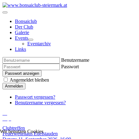
Bonsaiclub
Der Club
Galerie
Events
Eventarchiv
Links
Benutzername
Passwort
Passwort anzeigen
Angemeldet bleiben
Anmelden
Passwort vergessen?
Benutzername vergessen?
11
Sep.
Clubtreffen
Wir benutzen Cookies
Feuerwehrhaus Edelstauden