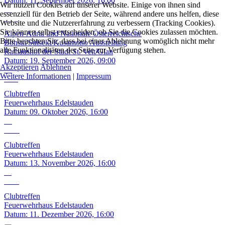
Datum:
11. September 2026, 16:00
Wir nutzen Cookies auf unserer Website. Einige von ihnen sind
19
essenziell für den Betrieb der Seite, während andere uns helfen, diese
Sep.
Website und die Nutzererfahrung zu verbessern (Tracking Cookies).
Sie können selbst entscheiden, ob Sie die Cookies zulassen möchten.
Alpen-Adria und Nationale Österreichische
Bitte beachten Sie, dass bei einer Ablehnung womöglich nicht mehr
Bonsai/Suiseki/Kusamono Ausstellung
alle Funktionalitäten der Seite zur Verfügung stehen.
Rathaushof der Stadt St. Veit/Glan
Datum:
19. September 2026, 09:00
Akzeptieren
Ablehnen
09
Weitere Informationen
|
Impressum
Okt.
Clubtreffen
Feuerwehrhaus Edelstauden
Datum:
09. Oktober 2026, 16:00
13
Nov.
Clubtreffen
Feuerwehrhaus Edelstauden
Datum:
13. November 2026, 16:00
11
Dez.
Clubtreffen
Feuerwehrhaus Edelstauden
Datum:
11. Dezember 2026, 16:00