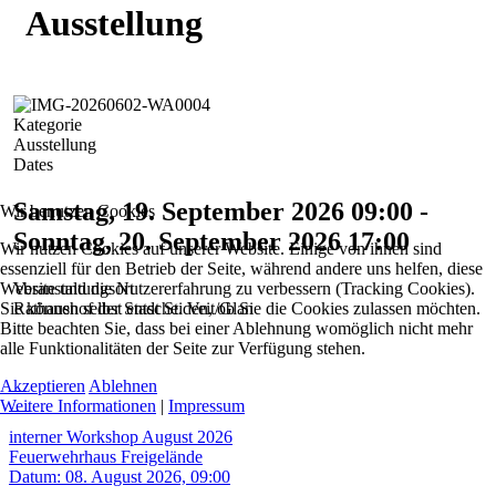
Ausstellung
Kategorie
Ausstellung
Dates
Samstag, 19. September 2026
09:00
-
Wir benutzen Cookies
Sonntag, 20. September 2026
17:00
Wir nutzen Cookies auf unserer Website. Einige von ihnen sind
essenziell für den Betrieb der Seite, während andere uns helfen, diese
Website und die Nutzererfahrung zu verbessern (Tracking Cookies).
Veranstaltungsort
Sie können selbst entscheiden, ob Sie die Cookies zulassen möchten.
Rathaushof der Stadt St. Veit/Glan
Bitte beachten Sie, dass bei einer Ablehnung womöglich nicht mehr
alle Funktionalitäten der Seite zur Verfügung stehen.
08
Akzeptieren
Ablehnen
Aug.
Weitere Informationen
|
Impressum
interner Workshop August 2026
Feuerwehrhaus Freigelände
Datum:
08. August 2026, 09:00