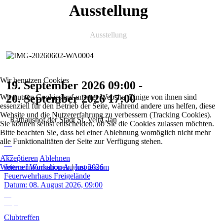
Ausstellung
Ausstellung
Wir benutzen Cookies
19. September 2026
09:00
-
20. September 2026
17:00
Wir nutzen Cookies auf unserer Website. Einige von ihnen sind
essenziell für den Betrieb der Seite, während andere uns helfen, diese
Website und die Nutzererfahrung zu verbessern (Tracking Cookies).
Rathaushof der Stadt St. Veit/Glan
Sie können selbst entscheiden, ob Sie die Cookies zulassen möchten.
Bitte beachten Sie, dass bei einer Ablehnung womöglich nicht mehr
alle Funktionalitäten der Seite zur Verfügung stehen.
08
Aug.
Akzeptieren
Ablehnen
Weitere Informationen
|
Impressum
interner Workshop August 2026
Feuerwehrhaus Freigelände
Datum:
08. August 2026, 09:00
11
Sep.
Clubtreffen